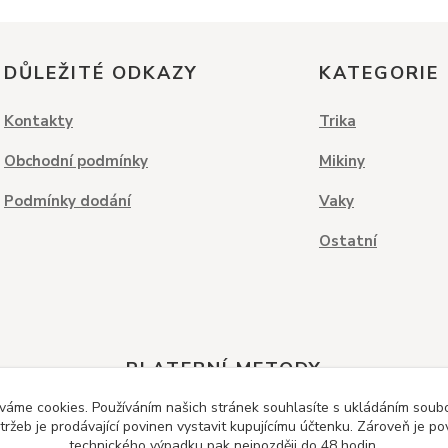
DŮLEŽITÉ ODKAZY
KATEGORIE
Kontakty
Trika
Obchodní podmínky
Mikiny
Podmínky dodání
Vaky
Ostatní
PLATEBNÍ METODY
váme cookies. Používáním našich stránek souhlasíte s ukládáním soubor
ržeb je prodávající povinen vystavit kupujícímu účtenku. Zároveň je po
technického výpadku pak nejpozději do 48 hodin.
Dobírka
Kreditní karta
Bankovní převod