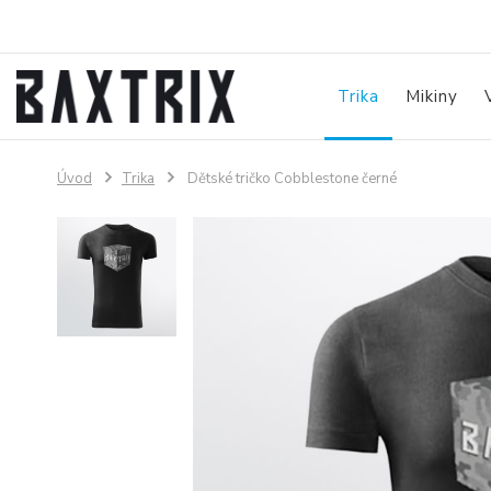
Trika
Mikiny
Úvod
Trika
Dětské tričko Cobblestone černé