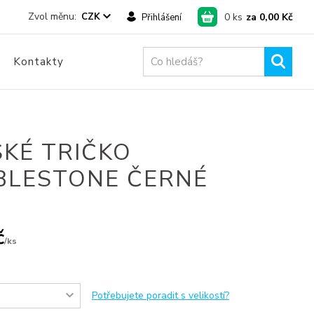
0
ks
za
0,00 Kč
CZK
Přihlášení
Kontakty
KÉ TRIČKO
BLESTONE ČERNÉ
č
/
ks
Potřebujete poradit s velikostí?