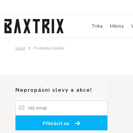
Trika
Mikiny
Úvod
Podmínky dodání
Nepropásni slevy a akce!
Přihlásit se