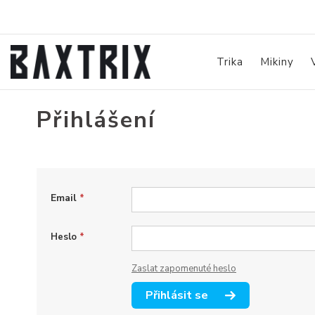
Trika
Mikiny
Přihlášení
Email
*
Heslo
*
Zaslat zapomenuté heslo
Přihlásit se