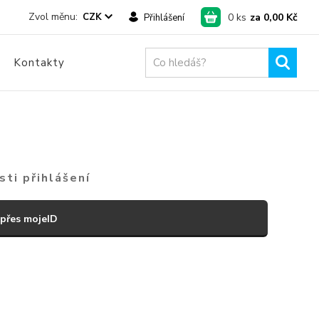
0
ks
za
0,00 Kč
CZK
Přihlášení
Kontakty
ti přihlášení
 přes mojeID