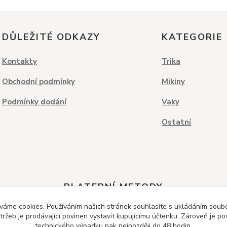
DŮLEŽITÉ ODKAZY
KATEGORIE
Kontakty
Trika
Obchodní podmínky
Mikiny
Podmínky dodání
Vaky
Ostatní
PLATEBNÍ METODY
váme cookies. Používáním našich stránek souhlasíte s ukládáním soubor
ržeb je prodávající povinen vystavit kupujícímu účtenku. Zároveň je po
technického výpadku pak nejpozději do 48 hodin.
Dobírka
Kreditní karta
Bankovní převod