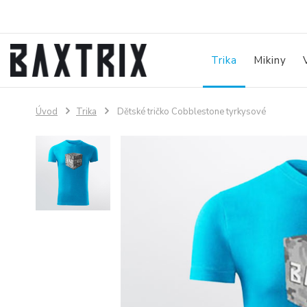
Trika
Mikiny
Úvod
Trika
Dětské tričko Cobblestone tyrkysové