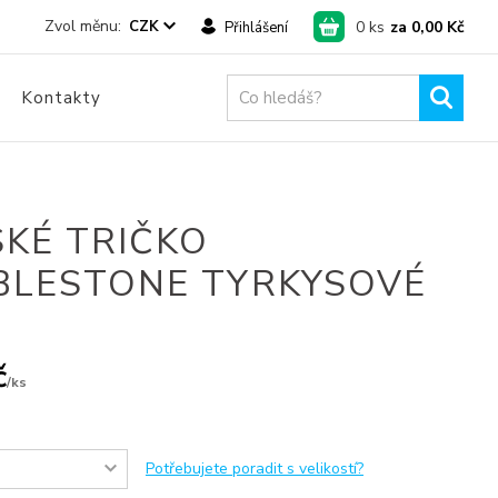
0
ks
za
0,00 Kč
CZK
Přihlášení
Kontakty
KÉ TRIČKO
BLESTONE TYRKYSOVÉ
č
/
ks
Potřebujete poradit s velikostí?