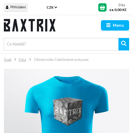
0
ks
Přihlášení
CZK
za
0,00 Kč
Menu
Úvod
Trika
Dětské tričko Cobblestone tyrkysové