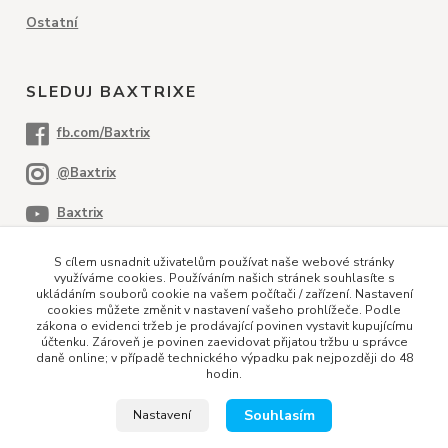
Ostatní
SLEDUJ BAXTRIXE
S cílem usnadnit uživatelům používat naše webové stránky
využíváme cookies. Používáním našich stránek souhlasíte s
ukládáním souborů cookie na vašem počítači / zařízení. Nastavení
cookies můžete změnit v nastavení vašeho prohlížeče. Podle
PLATEBNÍ METODY
zákona o evidenci tržeb je prodávající povinen vystavit kupujícímu
účtenku. Zároveň je povinen zaevidovat přijatou tržbu u správce
daně online; v případě technického výpadku pak nejpozději do 48
hodin.
Dobírka
Kreditní karta
Bankovní převod
Souhlasím
Nastavení