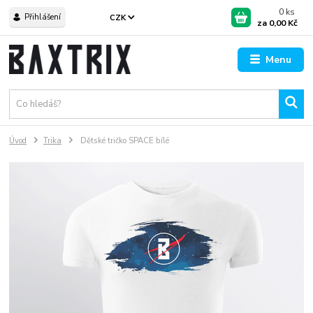
0
ks
Přihlášení
CZK
za
0,00 Kč
Menu
Úvod
Trika
Dětské tričko SPACE bílé