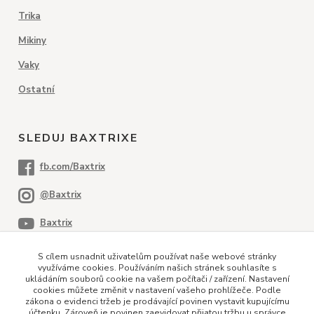
Trika
Mikiny
Vaky
Ostatní
SLEDUJ BAXTRIXE
S cílem usnadnit uživatelům používat naše webové stránky
využíváme cookies. Používáním našich stránek souhlasíte s
ukládáním souborů cookie na vašem počítači / zařízení. Nastavení
cookies můžete změnit v nastavení vašeho prohlížeče. Podle
PLATEBNÍ METODY
zákona o evidenci tržeb je prodávající povinen vystavit kupujícímu
účtenku. Zároveň je povinen zaevidovat přijatou tržbu u správce