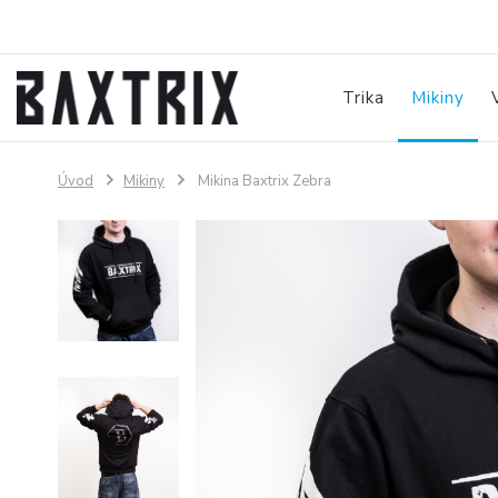
Trika
Mikiny
Úvod
Mikiny
Mikina Baxtrix Zebra