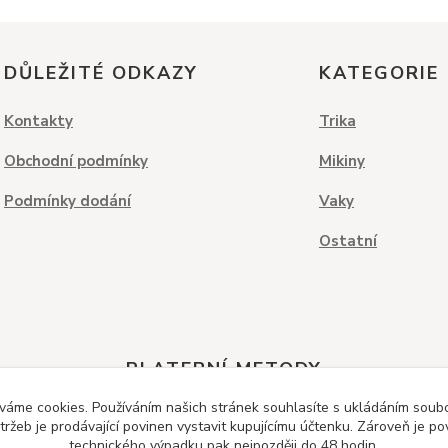
DŮLEŽITÉ ODKAZY
KATEGORIE
Kontakty
Trika
Obchodní podmínky
Mikiny
Podmínky dodání
Vaky
Ostatní
PLATEBNÍ METODY
váme cookies. Používáním našich stránek souhlasíte s ukládáním soubor
ržeb je prodávající povinen vystavit kupujícímu účtenku. Zároveň je po
technického výpadku pak nejpozději do 48 hodin.
Dobírka
Kreditní karta
Bankovní převod