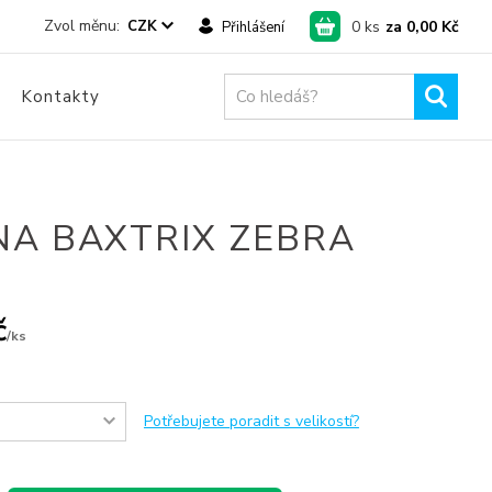
0
ks
za
0,00 Kč
CZK
Přihlášení
Kontakty
NA BAXTRIX ZEBRA
č
/
ks
Potřebujete poradit s velikostí?