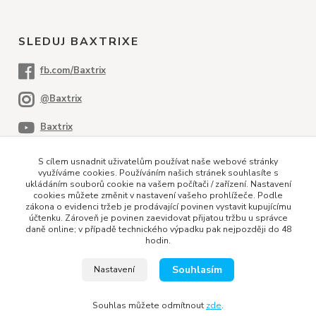
SLEDUJ BAXTRIXE
S cílem usnadnit uživatelům používat naše webové stránky
využíváme cookies. Používáním našich stránek souhlasíte s
ukládáním souborů cookie na vašem počítači / zařízení. Nastavení
cookies můžete změnit v nastavení vašeho prohlížeče. Podle
PLATEBNÍ METODY
zákona o evidenci tržeb je prodávající povinen vystavit kupujícímu
účtenku. Zároveň je povinen zaevidovat přijatou tržbu u správce
daně online; v případě technického výpadku pak nejpozději do 48
hodin.
Dobírka
Kreditní karta
Bankovní převod
Souhlasím
Nastavení
© 2019 Baxtrix
Souhlas můžete odmítnout
zde
.