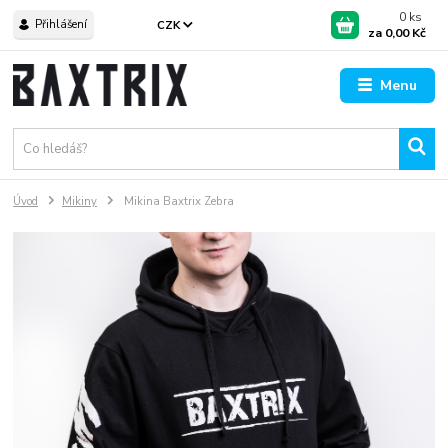
0
ks
Přihlášení
CZK
za
0,00 Kč
Menu
Úvod
Mikiny
Mikina Baxtrix Zebra