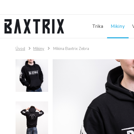
Trika
Mikiny
Úvod
Mikiny
Mikina Baxtrix Zebra