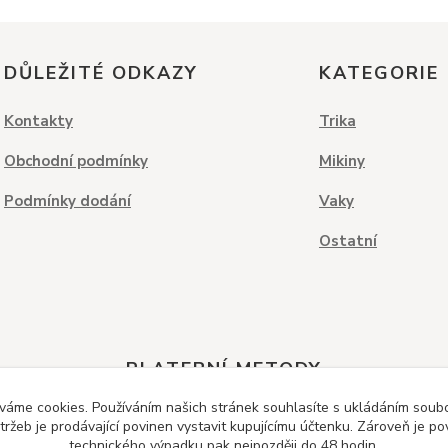
DŮLEŽITÉ ODKAZY
KATEGORIE
Kontakty
Trika
Obchodní podmínky
Mikiny
Podmínky dodání
Vaky
Ostatní
PLATEBNÍ METODY
váme cookies. Používáním našich stránek souhlasíte s ukládáním soubor
ržeb je prodávající povinen vystavit kupujícímu účtenku. Zároveň je po
technického výpadku pak nejpozději do 48 hodin.
Dobírka
Kreditní karta
Bankovní převod