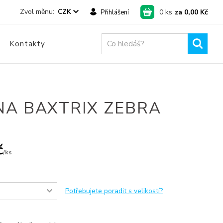
0
ks
za
0,00 Kč
CZK
Přihlášení
Kontakty
NA BAXTRIX ZEBRA
č
/
ks
Potřebujete poradit s velikostí?