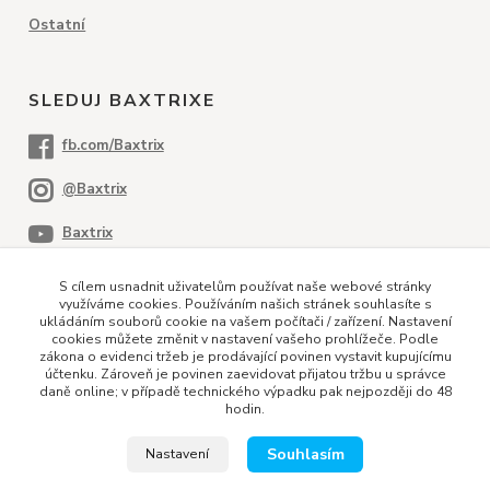
Ostatní
SLEDUJ BAXTRIXE
S cílem usnadnit uživatelům používat naše webové stránky
využíváme cookies. Používáním našich stránek souhlasíte s
ukládáním souborů cookie na vašem počítači / zařízení. Nastavení
cookies můžete změnit v nastavení vašeho prohlížeče. Podle
PLATEBNÍ METODY
zákona o evidenci tržeb je prodávající povinen vystavit kupujícímu
účtenku. Zároveň je povinen zaevidovat přijatou tržbu u správce
daně online; v případě technického výpadku pak nejpozději do 48
hodin.
Dobírka
Kreditní karta
Bankovní převod
Souhlasím
Nastavení