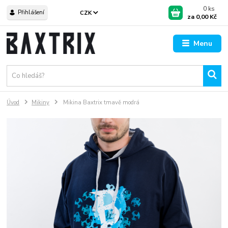
0
ks
Přihlášení
CZK
za
0,00 Kč
Menu
Úvod
Mikiny
Mikina Baxtrix tmavě modrá