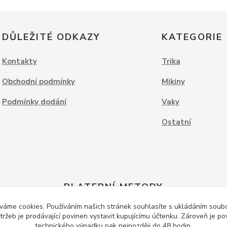
DŮLEŽITÉ ODKAZY
KATEGORIE
Kontakty
Trika
Obchodní podmínky
Mikiny
Podmínky dodání
Vaky
Ostatní
PLATEBNÍ METODY
váme cookies. Používáním našich stránek souhlasíte s ukládáním soubor
ržeb je prodávající povinen vystavit kupujícímu účtenku. Zároveň je po
technického výpadku pak nejpozději do 48 hodin.
Dobírka
Kreditní karta
Bankovní převod