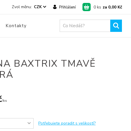
0
ks
za
0,00 Kč
CZK
Přihlášení
Kontakty
NA BAXTRIX TMAVĚ
RÁ
č
/
ks
Potřebujete poradit s velikostí?