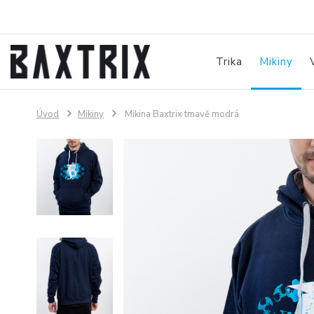
Trika
Mikiny
Úvod
Mikiny
Mikina Baxtrix tmavě modrá