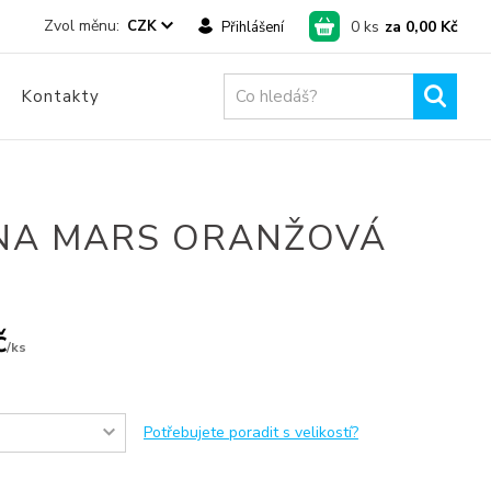
0
ks
za
0,00 Kč
CZK
Přihlášení
Kontakty
INA MARS ORANŽOVÁ
č
/
ks
Potřebujete poradit s velikostí?