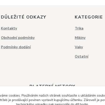
DŮLEŽITÉ ODKAZY
KATEGORIE
Kontakty
Trika
Obchodní podmínky
Mikiny
Podmínky dodání
Vaky
Ostatní
PLATEBNÍ METODY
váme cookies. Používáním našich stránek souhlasíte s ukládáním soubor
ržeb je prodávající povinen vystavit kupujícímu účtenku. Zároveň je po
technického výpadku pak nejpozději do 48 hodin.
Dobírka
Kreditní karta
Bankovní převod