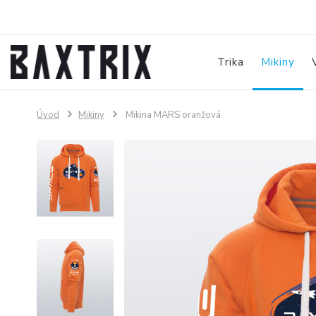
Trika
Mikiny
Úvod
Mikiny
Mikina MARS oranžová