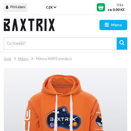
0
ks
Přihlášení
CZK
za
0,00 Kč
Menu
Úvod
Mikiny
Mikina MARS oranžová