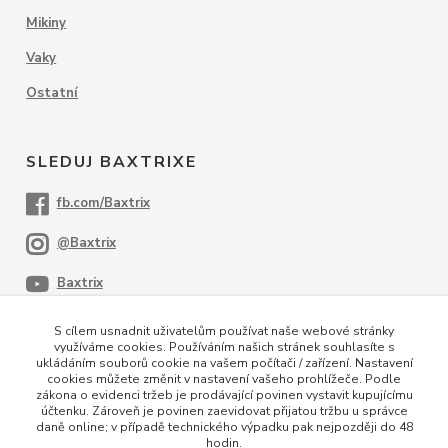
Mikiny
Vaky
Ostatní
SLEDUJ BAXTRIXE
S cílem usnadnit uživatelům používat naše webové stránky
využíváme cookies. Používáním našich stránek souhlasíte s
ukládáním souborů cookie na vašem počítači / zařízení. Nastavení
cookies můžete změnit v nastavení vašeho prohlížeče. Podle
PLATEBNÍ METODY
zákona o evidenci tržeb je prodávající povinen vystavit kupujícímu
účtenku. Zároveň je povinen zaevidovat přijatou tržbu u správce
daně online; v případě technického výpadku pak nejpozději do 48
hodin.