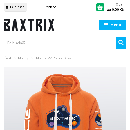
0
ks
Přihlášení
CZK
za
0,00 Kč
Menu
Úvod
Mikiny
Mikina MARS oranžová