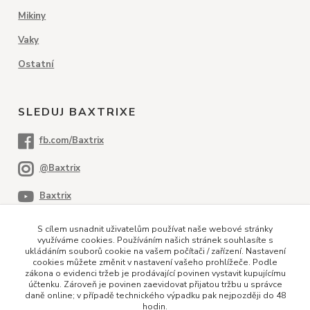
Mikiny
Vaky
Ostatní
SLEDUJ BAXTRIXE
S cílem usnadnit uživatelům používat naše webové stránky
využíváme cookies. Používáním našich stránek souhlasíte s
ukládáním souborů cookie na vašem počítači / zařízení. Nastavení
cookies můžete změnit v nastavení vašeho prohlížeče. Podle
PLATEBNÍ METODY
zákona o evidenci tržeb je prodávající povinen vystavit kupujícímu
účtenku. Zároveň je povinen zaevidovat přijatou tržbu u správce
daně online; v případě technického výpadku pak nejpozději do 48
hodin.