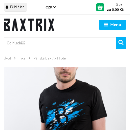
0
ks
Přihlášení
CZK
za
0,00 Kč
Menu
Úvod
Trika
Pánské Baxtrix Hidden