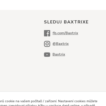
SLEDUJ BAXTRIXE
ů cookie na vašem počítači / zařízení. Nastavení cookies můžete
vinen zaevidovat přijatou tržbu u správce daně online; v případě