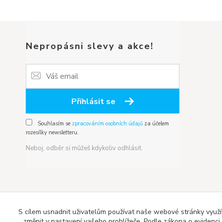
Nepropásni slevy a akce!
Přihlásit se
Souhlasím se
zpracováním osobních údajů
za účelem
rozesílky newsletteru.
Neboj, odběr si můžeš kdykoliv odhlásit.
S cílem usnadnit uživatelům používat naše webové stránky využí
změnit v nastavení vašeho prohlížeče. Podle zákona o evidenci t