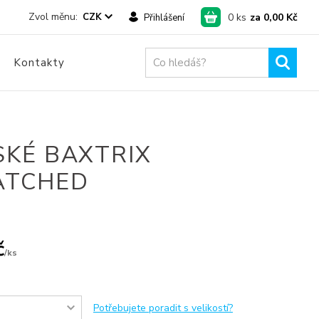
0
ks
za
0,00 Kč
CZK
Přihlášení
Kontakty
SKÉ BAXTRIX
ATCHED
č
/
ks
Potřebujete poradit s velikostí?