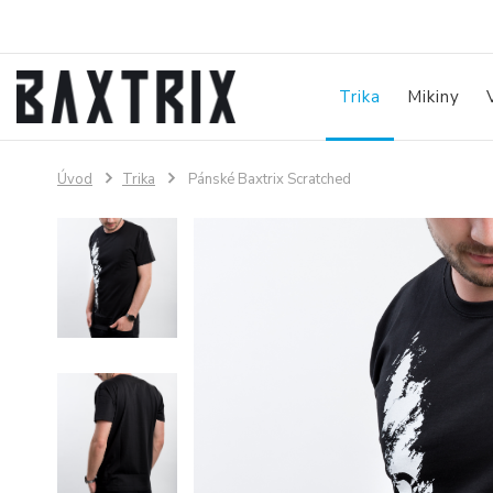
Trika
Mikiny
Úvod
Trika
Pánské Baxtrix Scratched