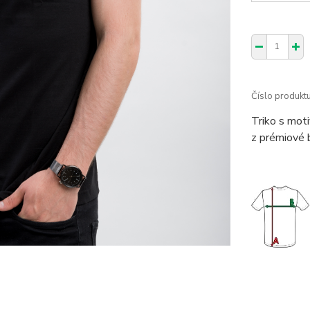
Číslo produktu
Triko s mot
z prémiové b