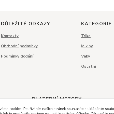
DŮLEŽITÉ ODKAZY
KATEGORIE
Kontakty
Trika
Obchodní podmínky
Mikiny
Podmínky dodání
Vaky
Ostatní
PLATEBNÍ METODY
váme cookies. Používáním našich stránek souhlasíte s ukládáním soubor
ržeb je prodávající povinen vystavit kupujícímu účtenku. Zároveň je po