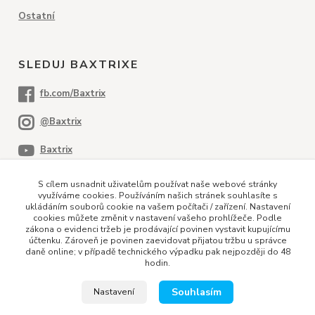
Ostatní
SLEDUJ BAXTRIXE
S cílem usnadnit uživatelům používat naše webové stránky
využíváme cookies. Používáním našich stránek souhlasíte s
ukládáním souborů cookie na vašem počítači / zařízení. Nastavení
cookies můžete změnit v nastavení vašeho prohlížeče. Podle
PLATEBNÍ METODY
zákona o evidenci tržeb je prodávající povinen vystavit kupujícímu
účtenku. Zároveň je povinen zaevidovat přijatou tržbu u správce
daně online; v případě technického výpadku pak nejpozději do 48
hodin.
Dobírka
Kreditní karta
Bankovní převod
Souhlasím
Nastavení