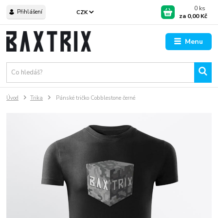
0
ks
Přihlášení
CZK
za
0,00 Kč
Menu
Úvod
Trika
Pánské tričko Cobblestone černé