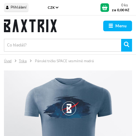
0
ks
Přihlášení
CZK
za
0,00 Kč
Menu
Úvod
Trika
Pánské tričko SPACE vesmírně modrá